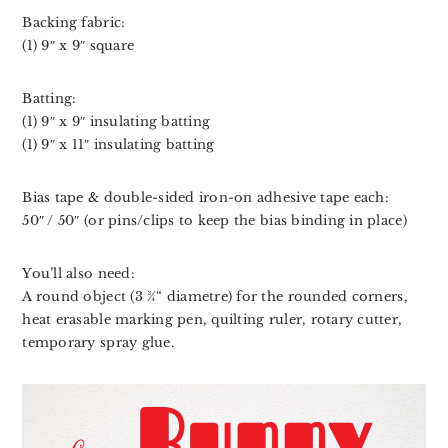
Backing fabric:
(1) 9″ x 9″ square
Batting:
(1) 9″ x 9″ insulating batting⁣⁣
(1) 9″ x 11″ insulating batting⁣⁣⁣⁣⁣⁣⁣⁣⁣⁣⁣⁣
Bias tape & double-sided iron-on adhesive tape each:⁣
50″ / 50″ (or pins/clips to keep the bias binding in place⁣⁣⁣)
You’ll also need:⁣⁣⁣⁣⁣⁣⁣⁣
A round object (3 ¾“ diametre) for the rounded corners⁣,
heat erasable marking pen, quilting ruler, rotary cutter,
temporary spray glue.⁣⁣⁣⁣⁣⁣⁣⁣⁣⁣