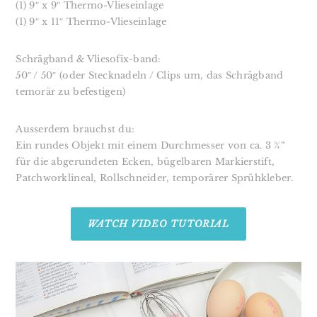
(1) 9″ x 9″ Thermo-Vlieseinlage
(1) 9″ x 11″ Thermo-Vlieseinlage
Schrägband & Vliesofix-band:⁣
50″ / 50″ (oder Stecknadeln / Clips um, das Schrägband
temorär zu befestigen)
Ausserdem brauchst du:⁣⁣⁣⁣⁣⁣⁣⁣
Ein rundes Objekt mit einem Durchmesser von ca. 3 ¾“
für die abgerundeten Ecken⁣, b
ügelbaren Markierstift,
Patchworklineal, Rollschneider, temporärer Sprühkleber.⁣⁣⁣
⁣⁣⁣⁣⁣
WATCH VIDEO TUTORIAL