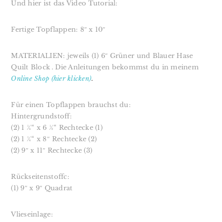
Und hier ist das Video Tutorial:
Fertige Topflappen: 8″ x 10″⁣⁣⁣⁣⁣⁣⁣⁣⁣⁣
MATERIALIEN
: jeweils (1) 6″ Grüner und Blauer Hase
Quilt Block⁣⁣⁣⁣⁣⁣⁣⁣⁣⁣. Die Anleitungen bekommst du in meinem
Online Shop (hier klicken)
.
Für einen Topflappen brauchst du:⁣⁣⁣⁣⁣⁣⁣
Hintergrundstoff:⁣
(2) 1 ¼“ x 6 ½“ Rechtecke (1)⁣⁣⁣⁣⁣⁣⁣⁣
(2) 1 ¼“ x 8″⁣⁣⁣ Rechtecke (2)⁣⁣⁣⁣
(2) 9″ x 11″ Rechtecke (3)⁣⁣⁣⁣
Rückseitenstoffc:
(1) 9″ x 9″ Quadrat
Vlieseinlage: