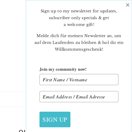
×
Skip
Skip
to
to
Sign up to my newsletter for updates,
main
primary
subscriber only specials & get
content
sidebar
a welcome gift
!
Melde dich für meinen Newsletter an, um
auf dem Laufenden zu bleiben & hol dir ein
Willkommensgeschenk!
Join my community now!
3. MÄRZ 2023
SIGN UP
QUILTED BUNNY POTHOLDER