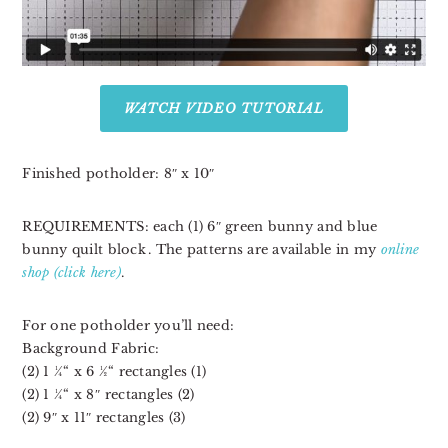
WATCH VIDEO TUTORIAL
Finished potholder: 8″ x 10″⁣⁣⁣⁣⁣⁣⁣⁣⁣⁣
REQUIREMENTS
: each (1) 6″ green bunny and blue
bunny quilt block⁣⁣⁣⁣⁣⁣⁣⁣⁣⁣. The patterns are available in my
online
shop (click here)
.
For one potholder you’ll need:⁣⁣⁣⁣⁣⁣⁣
Background Fabric:⁣
(2) 1 ¼“ x 6 ½“ rectangles (1)⁣⁣⁣⁣⁣⁣⁣⁣
(2) 1 ¼“ x 8″⁣⁣⁣ rectangles (2)⁣⁣⁣⁣
(2) 9″ x 11″ rectangles (3)⁣⁣⁣⁣