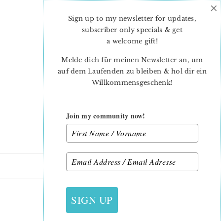
×
Skip
Skip
to
to
Sign up to my newsletter for updates,
main
primary
subscriber only specials & get
content
sidebar
a welcome gift
!
Melde dich für meinen Newsletter an, um
auf dem Laufenden zu bleiben & hol dir ein
Willkommensgeschenk!
Join my community now!
28. MAI 2015
SIGN UP
TITEL