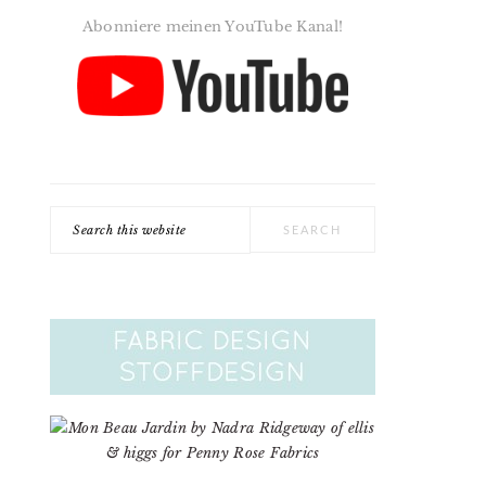
Abonniere meinen YouTube Kanal!
Search
this
website