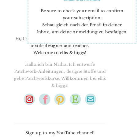
Be sure to check your email to confirm
your subscription.
Schau gleich nach der Email in deiner
Inbox, um deine Anmeldung zu bestätigen.
Hi, I’m Nadra. I’m a quilt pattern designer,
textile designer and teacher.
Welcome to ellis & higgs!
Hallo ich bin Nadra. Ich entwerfe
Patchwork-Anleitungen, designe Stoffe und
gebe Patchworkkurse. Willkommen bei ellis
& higgs!
Sign up to my YouTube channel!