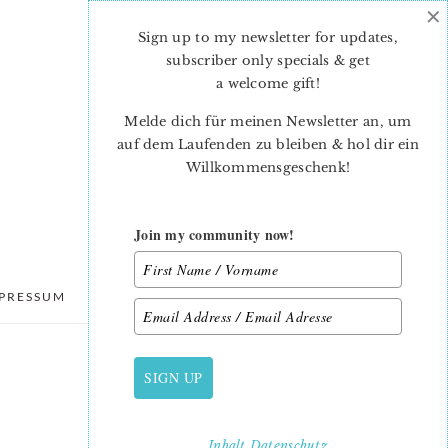
×
Sign up to my newsletter for updates,
subscriber only specials & get
a welcome gift
!
Melde dich für meinen Newsletter an, um
auf dem Laufenden zu bleiben & hol dir ein
Willkommensgeschenk!
Join my community now!
PRESSUM
DATENSCHUTZ
SIGN UP
PRIMARY
SIDEBAR
Inhalt
Datenschutz