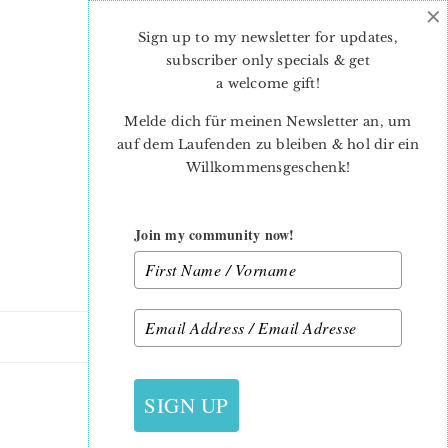
×
Skip
Skip
to
to
Sign up to my newsletter for updates,
main
primary
subscriber only specials & get
content
sidebar
a welcome gift
!
Melde dich für meinen Newsletter an, um
auf dem Laufenden zu bleiben & hol dir ein
Willkommensgeschenk!
Join my community now!
28. MAI 2015
SIGN UP
NINA