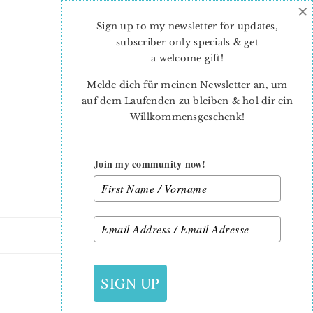
×
Skip
Skip
to
to
Sign up to my newsletter for updates,
main
primary
subscriber only specials & get
content
sidebar
a welcome gift
!
Melde dich für meinen Newsletter an, um
auf dem Laufenden zu bleiben & hol dir ein
Willkommensgeschenk!
Join my community now!
21. MAI 2015
SIGN UP
JENNIFER