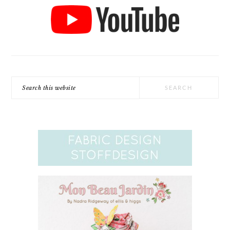
Search
this
website