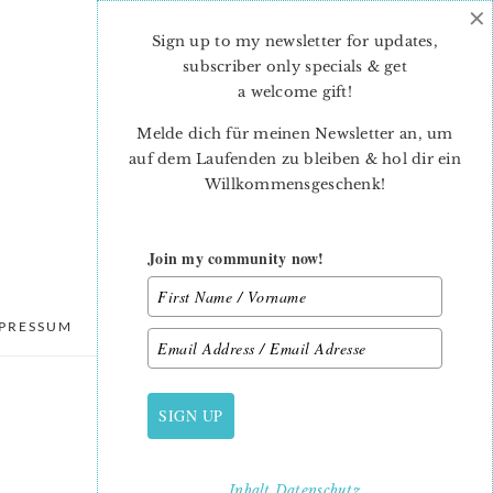
×
Sign up to my newsletter for updates,
subscriber only specials & get
a welcome gift
!
Melde dich für meinen Newsletter an, um
auf dem Laufenden zu bleiben & hol dir ein
Willkommensgeschenk!
Join my community now!
PRESSUM
DATENSCHUTZ
SIGN UP
PRIMARY
SIDEBAR
Inhalt
Datenschutz