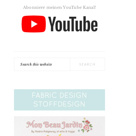
Abonniere meinen YouTube Kanal!
Search
this
website