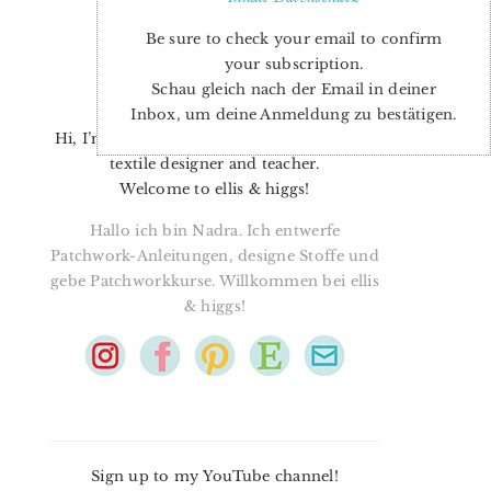
Be sure to check your email to confirm
your subscription.
Schau gleich nach der Email in deiner
Inbox, um deine Anmeldung zu bestätigen.
Hi, I’m Nadra. I’m a quilt pattern designer,
textile designer and teacher.
Welcome to ellis & higgs!
Hallo ich bin Nadra. Ich entwerfe
Patchwork-Anleitungen, designe Stoffe und
gebe Patchworkkurse. Willkommen bei ellis
& higgs!
Sign up to my YouTube channel!