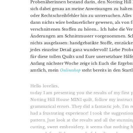
Probenäherinnen bestand darin, den Notting Hill
sich dabei genau an meine Anweisungen zu halten
oder Rechtschreibfehler hin zu untersuchen. Alles 
dann nichts wäre bedauerlicher gewesen, als von 
verschnittenen Stoffen zu hören… Ich habe die Ve
Änderungen am Schnittmuster vorgenommen. Schau
nichts ausgelassen: handgebatikte Stoffe, entzück
jedes einzelne Detail ganz wundervoll! Liebe Pro
für diese tollen Quilts und Eure unersetzbare Hilfe
Anfang nächster Woche zeige ich Euch die Ergebn
amtlich, mein
Onlineshop
steht bereits in den Star
Hello lovelies,
today I am presenting you the results of my first p
Notting Hill House MINI quilt, follow my instruct
grammatical errors. They did a fantastic job, I’m 
had a frustrating experience! I took the suggesti
pattern. Just look at the results and all the stunni
cutting, sweet embroidery, it seems that nothing h