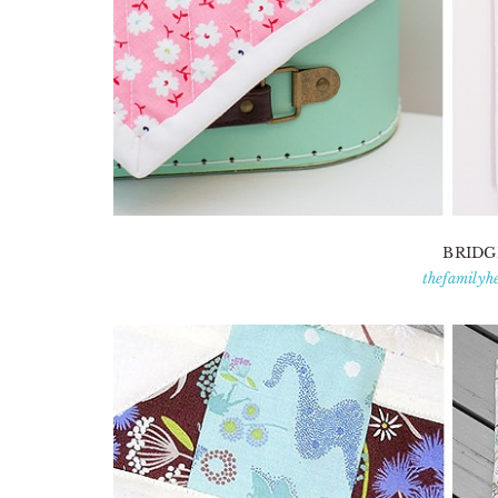
BRIDG
thefamilyh