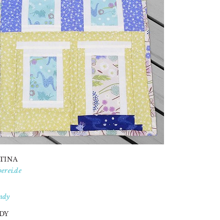
TINA
erei.de
DY