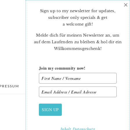
×
Sign up to my newsletter for updates,
subscriber only specials & get
a welcome gift
!
Melde dich für meinen Newsletter an, um
auf dem Laufenden zu bleiben & hol dir ein
Willkommensgeschenk!
Join my community now!
PRESSUM
DATENSCHUTZ
SIGN UP
PRIMARY
SIDEBAR
Inhalt
Datenschutz