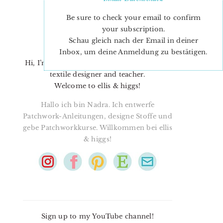
Be sure to check your email to confirm
your subscription.
Schau gleich nach der Email in deiner
Inbox, um deine Anmeldung zu bestätigen.
Hi, I’m Nadra. I’m a quilt pattern designer,
textile designer and teacher.
Welcome to ellis & higgs!
Hallo ich bin Nadra. Ich entwerfe
Patchwork-Anleitungen, designe Stoffe und
gebe Patchworkkurse. Willkommen bei ellis
& higgs!
Sign up to my YouTube channel!