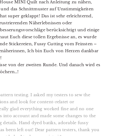
 House MINI Quilt nach Anleitung zu nähen,
 und das Schnittmuster auf Unstimmigkeiten
hat super geklappt! Das ist sehr erleichternd,
frustrierenden Näherlebnissen oder
rbesserungsvorschläge berücksichtigt und einige
t Euch diese tollen Ergebnisse an, es wurde
ende Stickereien, Fussy Cutting vom Feinsten –
benäherinnen, Ich bin Euch von Herzen dankbar
!
isse von der zweiten Runde. Und danach wird es
tlöchern…!
attern testing. I asked my testers to sew the
ions and look for content-relatet or
really glad everything worked fine and no one
ons into account and made some changes to the
ng details. Hand dyed batiks, adorable fussy
as been left out! Dear pattern testers, thank you