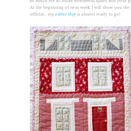
so much for all those wonderful quilts and your gre
At the beginning of next week I will show you the ot
official… my
online shop
is almost ready to go!