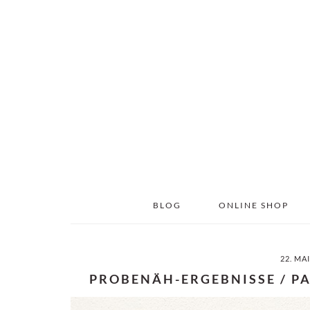
Skip
Skip
to
to
main
primary
content
sidebar
BLOG
ONLINE SHOP
22. MA
PROBENÄH-ERGEBNISSE / PA