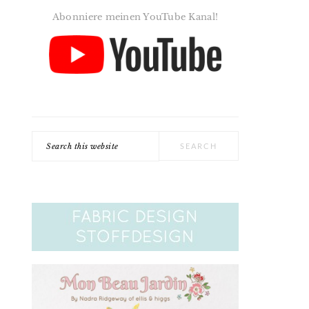
Abonniere meinen YouTube Kanal!
Search
this
website