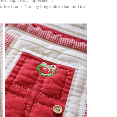
at help, I truly appreciate it!
her results. Not any longer after that until it’s