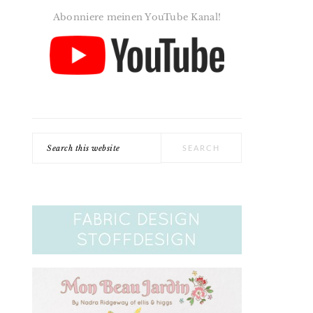
Abonniere meinen YouTube Kanal!
Search
this
website