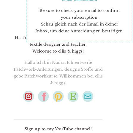
Be sure to check your email to confirm
your subscription.
Schau gleich nach der Email in deiner
Inbox, um deine Anmeldung zu bestätigen.
Hi, I’m Nadra. I’m a quilt pattern designer,
textile designer and teacher.
Welcome to ellis & higgs!
Hallo ich bin Nadra. Ich entwerfe
Patchwork-Anleitungen, designe Stoffe und
gebe Patchworkkurse. Willkommen bei ellis
& higgs!
Sign up to my YouTube channel!