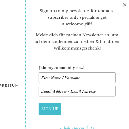
×
Sign up to my newsletter for updates,
subscriber only specials & get
a welcome gift
!
Melde dich für meinen Newsletter an, um
auf dem Laufenden zu bleiben & hol dir ein
Willkommensgeschenk!
Join my community now!
PRESSUM
DATENSCHUTZ
SIGN UP
PRIMARY
SIDEBAR
Inhalt
Datenschutz