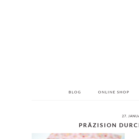
Skip
Skip
to
to
main
primary
content
sidebar
BLOG
ONLINE SHOP
27. JANU
PRÄZISION DURC