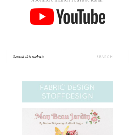
Abonniere meinen YouTube Kanal!
Search
this
website