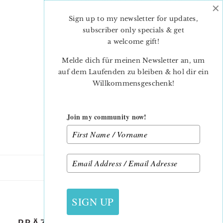
×
Skip
Skip
to
to
Sign up to my newsletter for updates,
main
primary
subscriber only specials & get
content
sidebar
a welcome gift
!
Melde dich für meinen Newsletter an, um
auf dem Laufenden zu bleiben & hol dir ein
Willkommensgeschenk!
Join my community now!
27. JANUAR 2017
SIGN UP
PRÄZISION DURCH SPRÜHSTÄRKE