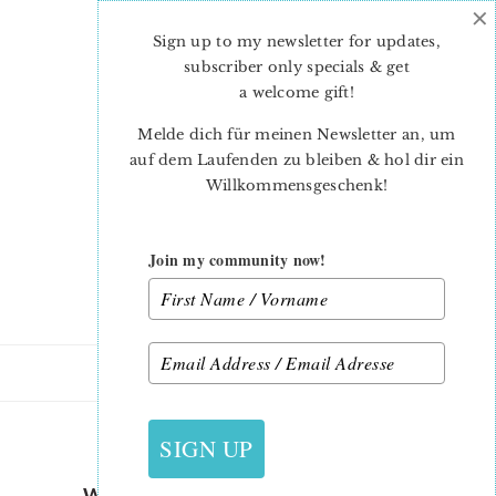
×
Skip
Skip
to
to
Sign up to my newsletter for updates,
main
primary
subscriber only specials & get
content
sidebar
a welcome gift
!
Melde dich für meinen Newsletter an, um
auf dem Laufenden zu bleiben & hol dir ein
Willkommensgeschenk!
Join my community now!
31. MÄRZ 2018
SIGN UP
WHAT IS QUILTING FABRIC