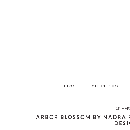
Skip
Skip
to
to
main
primary
content
sidebar
BLOG
ONLINE SHOP
15. MÄR
ARBOR BLOSSOM BY NADRA 
DES