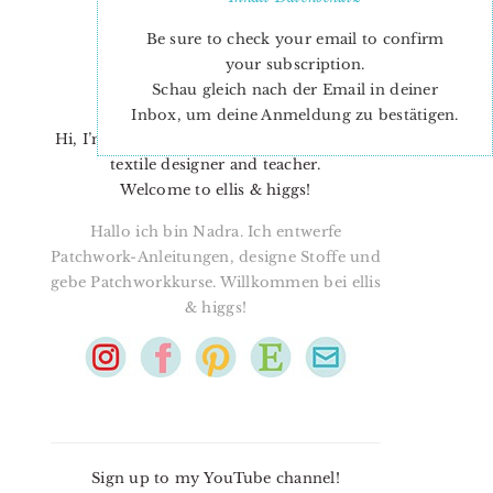
Be sure to check your email to confirm
your subscription.
Schau gleich nach der Email in deiner
Inbox, um deine Anmeldung zu bestätigen.
Hi, I’m Nadra. I’m a quilt pattern designer,
textile designer and teacher.
Welcome to ellis & higgs!
Hallo ich bin Nadra. Ich entwerfe
Patchwork-Anleitungen, designe Stoffe und
gebe Patchworkkurse. Willkommen bei ellis
& higgs!
Sign up to my YouTube channel!