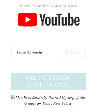
Abonniere meinen YouTube Kanal!
Search
this
website