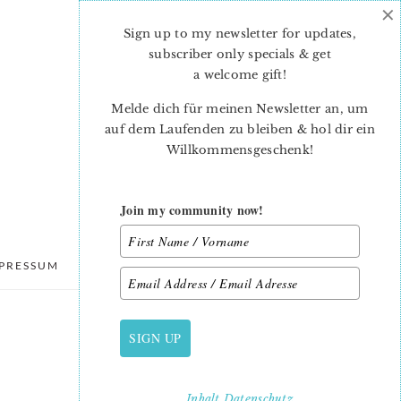
×
Sign up to my newsletter for updates,
subscriber only specials & get
a welcome gift
!
Melde dich für meinen Newsletter an, um
auf dem Laufenden zu bleiben & hol dir ein
Willkommensgeschenk!
Join my community now!
PRESSUM
DATENSCHUTZ
SIGN UP
PRIMARY
SIDEBAR
Inhalt
Datenschutz