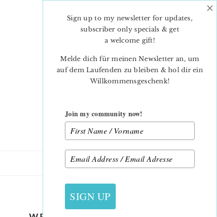
×
Skip
Skip
to
to
Sign up to my newsletter for updates,
main
primary
subscriber only specials & get
content
sidebar
a welcome gift
!
Melde dich für meinen Newsletter an, um
auf dem Laufenden zu bleiben & hol dir ein
Willkommensgeschenk!
Join my community now!
6. MÄRZ 2018
SIGN UP
WESENTLICHES PATCHWORK-