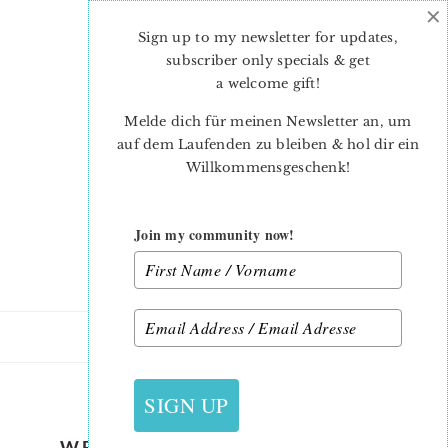
×
Skip
Skip
to
to
Sign up to my newsletter for updates,
main
primary
subscriber only specials & get
content
sidebar
a welcome gift
!
Melde dich für meinen Newsletter an, um
auf dem Laufenden zu bleiben & hol dir ein
Willkommensgeschenk!
Join my community now!
6. MÄRZ 2018
SIGN UP
WESENTLICHES PATCHWORK-