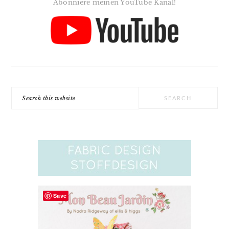
Abonniere meinen YouTube Kanal!
Search
this
website
Save