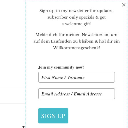
×
Skip
Skip
to
to
Sign up to my newsletter for updates,
main
primary
subscriber only specials & get
content
sidebar
a welcome gift
!
Melde dich für meinen Newsletter an, um
auf dem Laufenden zu bleiben & hol dir ein
Willkommensgeschenk!
Join my community now!
22. APRIL 2023
SIGN UP
TULIP-MINI-QUILT-JULIE-3