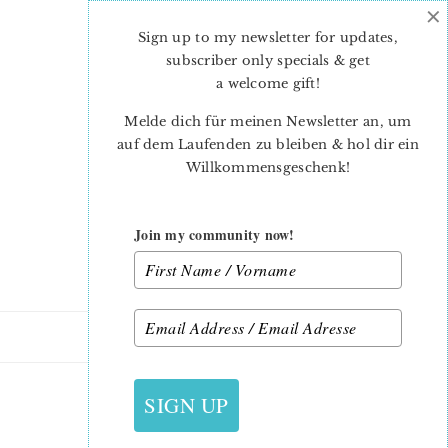
×
Skip
Skip
to
to
Sign up to my newsletter for updates,
main
primary
subscriber only specials & get
content
sidebar
a welcome gift
!
Melde dich für meinen Newsletter an, um
auf dem Laufenden zu bleiben & hol dir ein
Willkommensgeschenk!
Join my community now!
4. OKTOBER 2013
SIGN UP
OH HAPPY DAY!