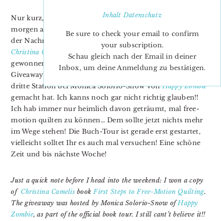
Inhalt
Datenschutz
Nur kurz, bevor ich ins Wochenende starte: Mittwoch
morgen auf dem Weg zur Arbeit habe ich eine Email mit
Be sure to check your email to confirm
der Nachricht erhalten, dass ich eine Ausgabe von
your subscription.
Christina Camelis
Buch
First Steps to Free-Motion Quilting
Schau gleich nach der Email in deiner
gewonnen habe. Das war ein schöner Start in den Tag! Das
Inbox, um deine Anmeldung zu bestätigen.
Giveaway war Teil der offiziellen Buch-Tour, die ihre
dritte Station bei Monica Solorio-Snow von
Happy Zombie
gemacht hat. Ich kanns noch gar nicht richtig glauben!!
Ich hab immer nur heimlich davon geträumt, mal free-
motion quilten zu können… Dem sollte jetzt nichts mehr
im Wege stehen! Die Buch-Tour ist gerade erst gestartet,
vielleicht solltet Ihr es auch mal versuchen! Eine schöne
Zeit und bis nächste Woche!
Just a quick note before I head into the weekend: I won a copy
of
Christina Camelis
book
First Steps to Free-Motion Quilting
.
The giveaway was hosted by Monica Solorio-Snow of
Happy
Zombie
, as part of the official book tour. I still cant’t believe it!!