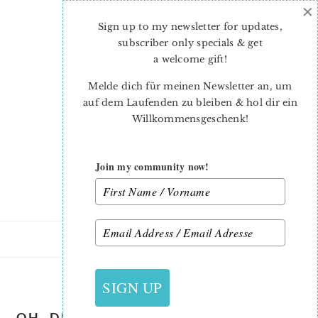
×
Skip
Skip
to
to
Sign up to my newsletter for updates,
main
primary
subscriber only specials & get
content
sidebar
a welcome gift
!
Melde dich für meinen Newsletter an, um
auf dem Laufenden zu bleiben & hol dir ein
Willkommensgeschenk!
Join my community now!
27. NOVEMBER 2011
SIGN UP
OH, DU SCHÖNE WEIHNACHTSZEIT…