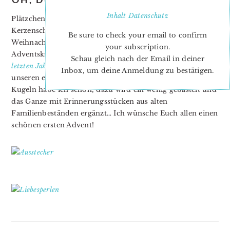
Inhalt
Datenschutz
Plätzchen backen, Fenstersterne falten, Punsch trinken bei
Kerzenschein, Geschichten lesen und Lieder singen – die
Be sure to check your email to confirm
Weihnachtszeit ist doch die schönste Zeit im Jahr! Der
your subscription.
Adventskranz steht und leuchtet mich an, so schön wie im
Schau gleich nach der Email in deiner
letzten Jahr
. Jetzt geht es langsam dran die Utensilien für
Inbox, um deine Anmeldung zu bestätigen.
unseren ersten Baum zu sammeln. Ein paar Anhänger und
Kugeln habe ich schon, dazu wird ein wenig gebastelt und
das Ganze mit Erinnerungsstücken aus alten
Familienbeständen ergänzt… Ich wünsche Euch allen einen
schönen ersten Advent!