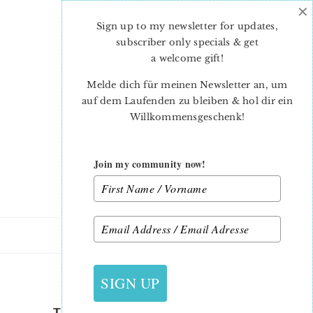
×
Skip
Skip
to
to
Sign up to my newsletter for updates,
main
primary
subscriber only specials & get
content
sidebar
a welcome gift
!
Melde dich für meinen Newsletter an, um
auf dem Laufenden zu bleiben & hol dir ein
Willkommensgeschenk!
Join my community now!
28. JUNI 2021
SIGN UP
THERMOS BOTTLE-NICKI-1