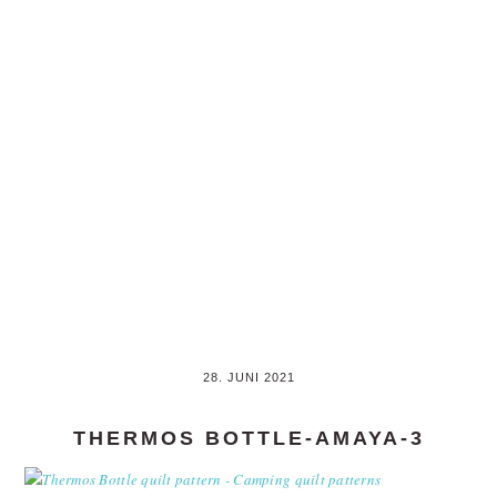
Skip
Skip
to
to
main
primary
content
sidebar
28. JUNI 2021
THERMOS BOTTLE-AMAYA-3