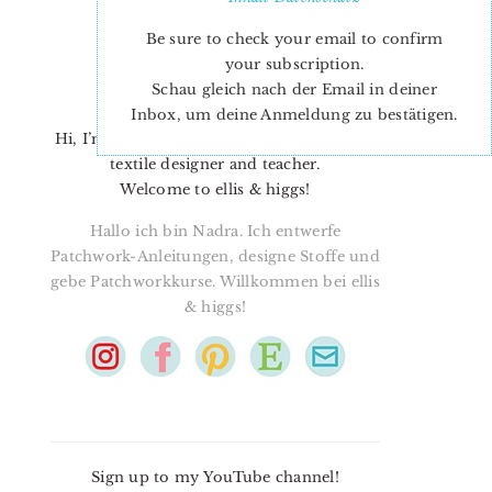
Be sure to check your email to confirm
your subscription.
Schau gleich nach der Email in deiner
Inbox, um deine Anmeldung zu bestätigen.
Hi, I’m Nadra. I’m a quilt pattern designer,
textile designer and teacher.
Welcome to ellis & higgs!
Hallo ich bin Nadra. Ich entwerfe
Patchwork-Anleitungen, designe Stoffe und
gebe Patchworkkurse. Willkommen bei ellis
& higgs!
Sign up to my YouTube channel!