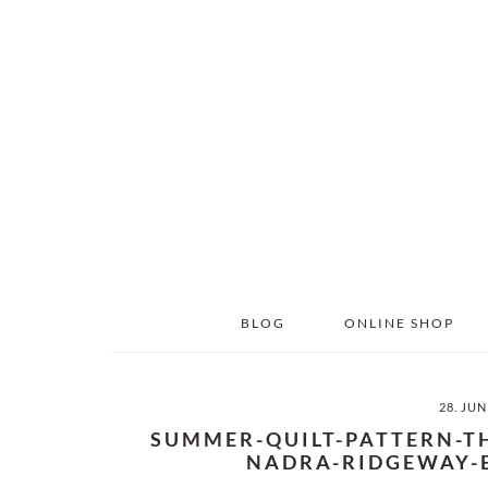
Skip
Skip
to
to
main
primary
content
sidebar
BLOG
ONLINE SHOP
28. JUN
SUMMER-QUILT-PATTERN-T
NADRA-RIDGEWAY-E