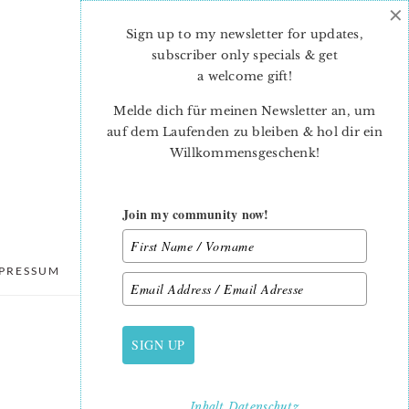
×
Sign up to my newsletter for updates,
subscriber only specials & get
a welcome gift
!
Melde dich für meinen Newsletter an, um
auf dem Laufenden zu bleiben & hol dir ein
Willkommensgeschenk!
Join my community now!
PRESSUM
DATENSCHUTZ
SIGN UP
PRIMARY
SIDEBAR
Inhalt
Datenschutz