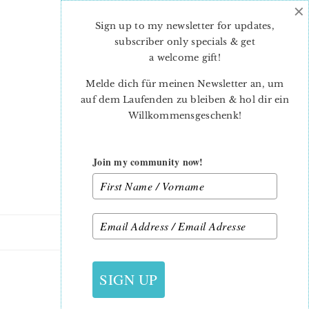
×
Skip
Skip
to
to
Sign up to my newsletter for updates,
main
primary
subscriber only specials & get
content
sidebar
a welcome gift
!
Melde dich für meinen Newsletter an, um
auf dem Laufenden zu bleiben & hol dir ein
Willkommensgeschenk!
Join my community now!
28. JUNI 2021
SIGN UP
FISH-JULIE-1