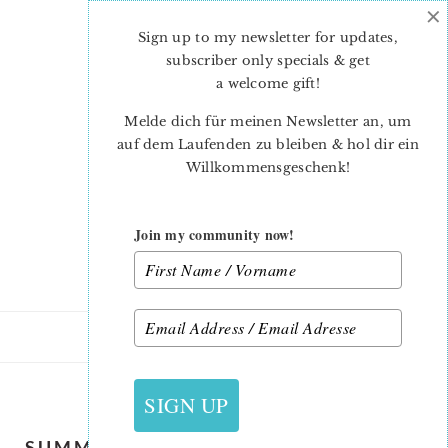
×
Skip
Skip
to
to
Sign up to my newsletter for updates,
main
primary
subscriber only specials & get
content
sidebar
a welcome gift
!
Melde dich für meinen Newsletter an, um
auf dem Laufenden zu bleiben & hol dir ein
Willkommensgeschenk!
Join my community now!
28. JUNI 2021
SIGN UP
SUMMER-QUILT-PATTERN-RAFTING-