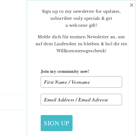
×
Skip
Skip
to
to
Sign up to my newsletter for updates,
main
primary
subscriber only specials & get
content
sidebar
a welcome gift
!
Melde dich für meinen Newsletter an, um
auf dem Laufenden zu bleiben & hol dir ein
Willkommensgeschenk!
Join my community now!
28. JUNI 2021
SIGN UP
PINE TREES-MICHELE