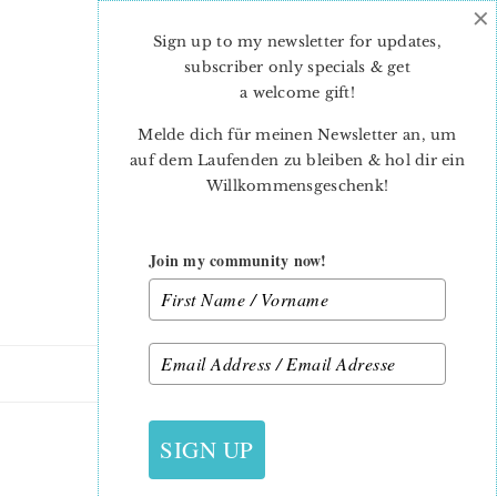
×
Skip
Skip
to
to
Sign up to my newsletter for updates,
main
primary
subscriber only specials & get
content
sidebar
a welcome gift
!
Melde dich für meinen Newsletter an, um
auf dem Laufenden zu bleiben & hol dir ein
Willkommensgeschenk!
Join my community now!
28. JUNI 2021
SIGN UP
PINE TREES-LYNNE-1