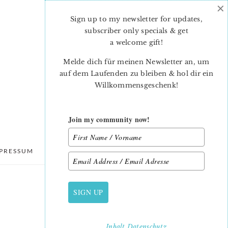
×
Sign up to my newsletter for updates,
subscriber only specials & get
a welcome gift
!
Melde dich für meinen Newsletter an, um
auf dem Laufenden zu bleiben & hol dir ein
Willkommensgeschenk!
Join my community now!
PRESSUM
DATENSCHUTZ
SIGN UP
PRIMARY
SIDEBAR
Inhalt
Datenschutz