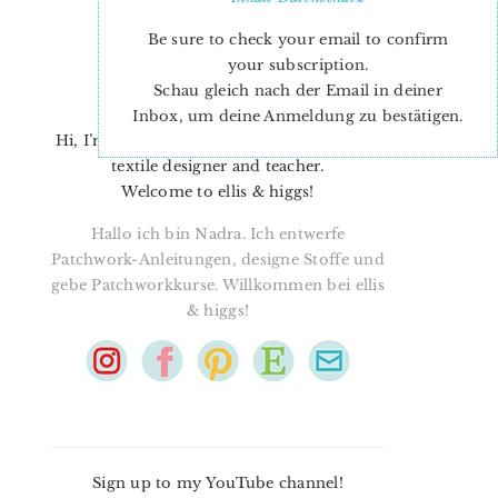
Be sure to check your email to confirm
your subscription.
Schau gleich nach der Email in deiner
Inbox, um deine Anmeldung zu bestätigen.
Hi, I’m Nadra. I’m a quilt pattern designer,
textile designer and teacher.
Welcome to ellis & higgs!
Hallo ich bin Nadra. Ich entwerfe
Patchwork-Anleitungen, designe Stoffe und
gebe Patchworkkurse. Willkommen bei ellis
& higgs!
Sign up to my YouTube channel!