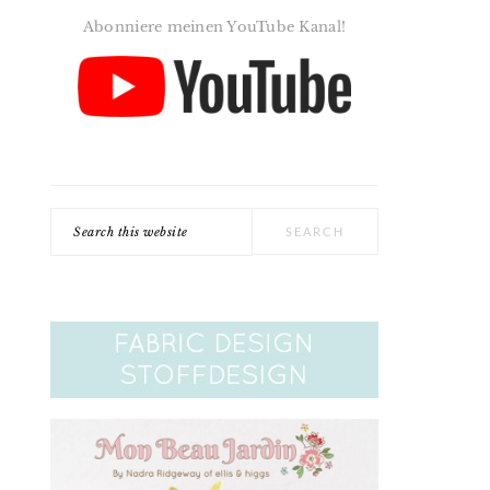
Abonniere meinen YouTube Kanal!
Search
this
website