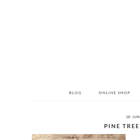
Skip
Skip
to
to
main
primary
content
sidebar
BLOG
ONLINE SHOP
28. JUN
PINE TREE