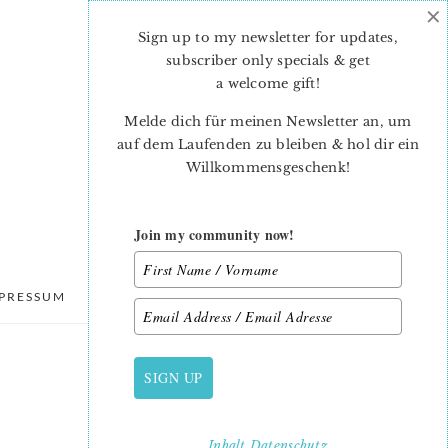
×
Sign up to my newsletter for updates,
subscriber only specials & get
a welcome gift
!
Melde dich für meinen Newsletter an, um
auf dem Laufenden zu bleiben & hol dir ein
Willkommensgeschenk!
Join my community now!
PRESSUM
DATENSCHUTZ
SIGN UP
PRIMARY
SIDEBAR
Inhalt
Datenschutz