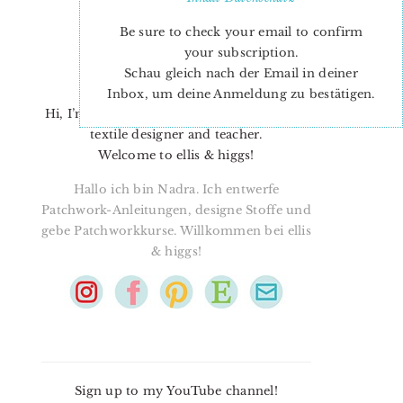
Be sure to check your email to confirm
your subscription.
Schau gleich nach der Email in deiner
Inbox, um deine Anmeldung zu bestätigen.
Hi, I’m Nadra. I’m a quilt pattern designer,
textile designer and teacher.
Welcome to ellis & higgs!
Hallo ich bin Nadra. Ich entwerfe
Patchwork-Anleitungen, designe Stoffe und
gebe Patchworkkurse. Willkommen bei ellis
& higgs!
Sign up to my YouTube channel!