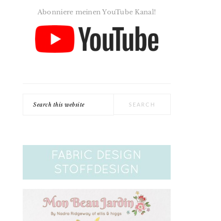
Abonniere meinen YouTube Kanal!
Search
this
website