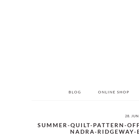
Skip
Skip
to
to
main
primary
content
sidebar
BLOG
ONLINE SHOP
28. JUN
SUMMER-QUILT-PATTERN-OF
NADRA-RIDGEWAY-E