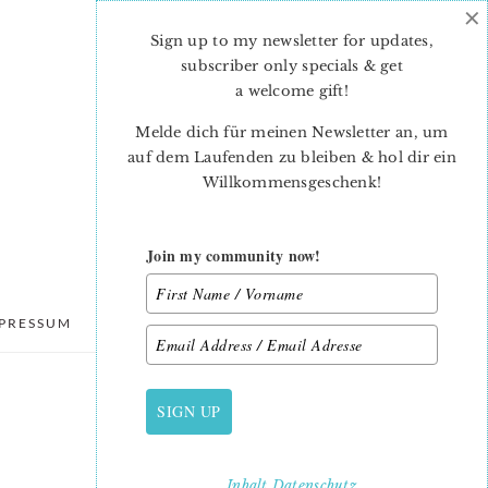
×
Sign up to my newsletter for updates,
subscriber only specials & get
a welcome gift
!
Melde dich für meinen Newsletter an, um
auf dem Laufenden zu bleiben & hol dir ein
Willkommensgeschenk!
Join my community now!
PRESSUM
DATENSCHUTZ
SIGN UP
PRIMARY
SIDEBAR
Inhalt
Datenschutz