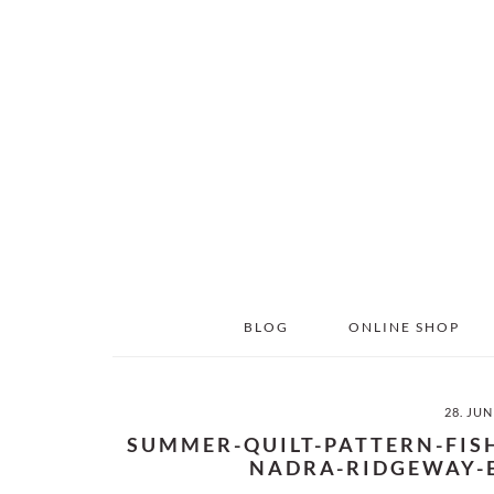
Skip
Skip
to
to
main
primary
content
sidebar
BLOG
ONLINE SHOP
28. JUN
SUMMER-QUILT-PATTERN-FIS
NADRA-RIDGEWAY-E