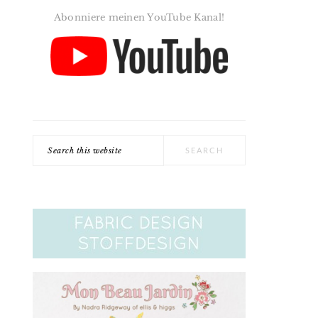
Abonniere meinen YouTube Kanal!
Search
this
website