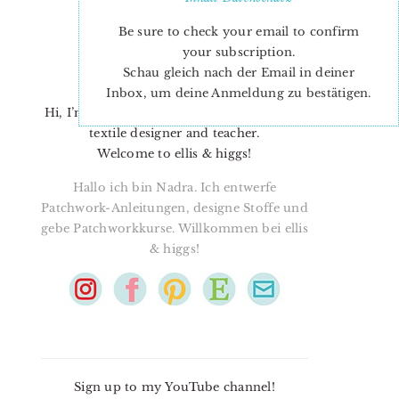
Be sure to check your email to confirm
your subscription.
Schau gleich nach der Email in deiner
Inbox, um deine Anmeldung zu bestätigen.
Hi, I’m Nadra. I’m a quilt pattern designer,
textile designer and teacher.
Welcome to ellis & higgs!
Hallo ich bin Nadra. Ich entwerfe
Patchwork-Anleitungen, designe Stoffe und
gebe Patchworkkurse. Willkommen bei ellis
& higgs!
Sign up to my YouTube channel!