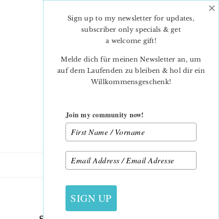
×
Skip
Skip
to
to
Sign up to my newsletter for updates,
main
primary
subscriber only specials & get
content
sidebar
a welcome gift
!
Melde dich für meinen Newsletter an, um
auf dem Laufenden zu bleiben & hol dir ein
Willkommensgeschenk!
Join my community now!
28. JUNI 2021
SIGN UP
SUMMER-QUILT-PATTERN-