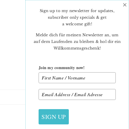
×
Skip
Skip
to
to
Sign up to my newsletter for updates,
main
primary
subscriber only specials & get
content
sidebar
a welcome gift
!
Melde dich für meinen Newsletter an, um
auf dem Laufenden zu bleiben & hol dir ein
Willkommensgeschenk!
Join my community now!
28. JUNI 2021
SIGN UP
CAMPFIRE-JULIE-2