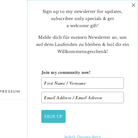
×
Sign up to my newsletter for updates,
subscriber only specials & get
a welcome gift
!
Melde dich für meinen Newsletter an, um
auf dem Laufenden zu bleiben & hol dir ein
Willkommensgeschenk!
Join my community now!
PRESSUM
DATENSCHUTZ
SIGN UP
PRIMARY
SIDEBAR
Inhalt
Datenschutz