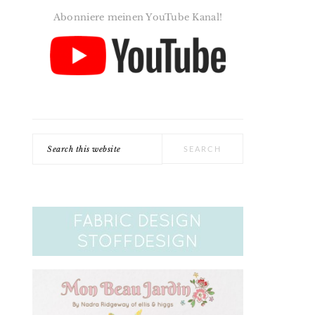
Abonniere meinen YouTube Kanal!
Search
this
website