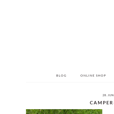
Skip
Skip
to
to
main
primary
content
sidebar
BLOG
ONLINE SHOP
28. JUN
CAMPER