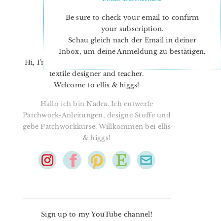
Be sure to check your email to confirm
your subscription.
Schau gleich nach der Email in deiner
Inbox, um deine Anmeldung zu bestätigen.
Hi, I’m Nadra. I’m a quilt pattern designer,
textile designer and teacher.
Welcome to ellis & higgs!
Hallo ich bin Nadra. Ich entwerfe
Patchwork-Anleitungen, designe Stoffe und
gebe Patchworkkurse. Willkommen bei ellis
& higgs!
Sign up to my YouTube channel!