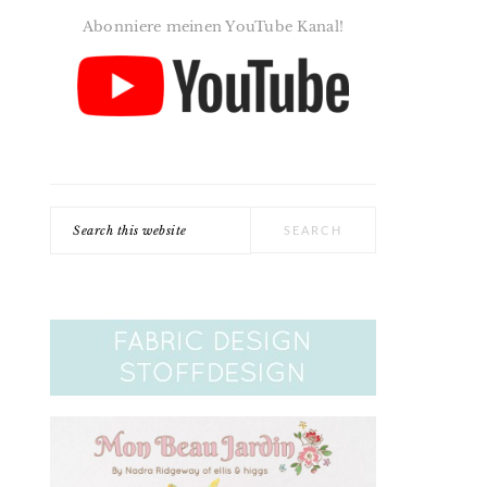
Abonniere meinen YouTube Kanal!
Search
this
website