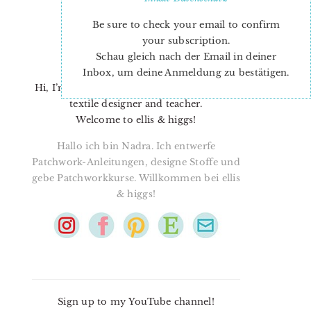
Be sure to check your email to confirm
your subscription.
Schau gleich nach der Email in deiner
Inbox, um deine Anmeldung zu bestätigen.
Hi, I’m Nadra. I’m a quilt pattern designer,
textile designer and teacher.
Welcome to ellis & higgs!
Hallo ich bin Nadra. Ich entwerfe
Patchwork-Anleitungen, designe Stoffe und
gebe Patchworkkurse. Willkommen bei ellis
& higgs!
Sign up to my YouTube channel!