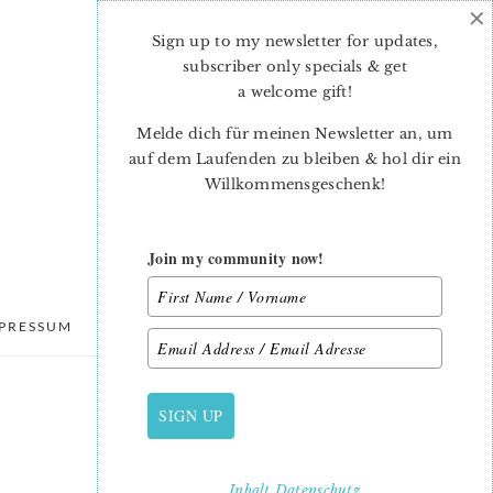
×
Sign up to my newsletter for updates,
subscriber only specials & get
a welcome gift
!
Melde dich für meinen Newsletter an, um
auf dem Laufenden zu bleiben & hol dir ein
Willkommensgeschenk!
Join my community now!
PRESSUM
DATENSCHUTZ
SIGN UP
PRIMARY
SIDEBAR
Inhalt
Datenschutz