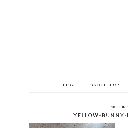
Skip
Skip
to
to
main
primary
content
sidebar
BLOG
ONLINE SHOP
18. FEBR
YELLOW-BUNNY-