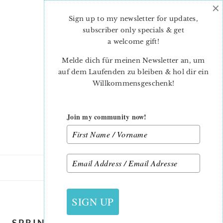
×
Skip
Skip
to
to
Sign up to my newsletter for updates,
main
primary
subscriber only specials & get
content
sidebar
a welcome gift
!
Melde dich für meinen Newsletter an, um
auf dem Laufenden zu bleiben & hol dir ein
Willkommensgeschenk!
Join my community now!
11. FEBRUAR 2021
SIGN UP
SPRING-QUILT-PATTERN-PINWHEEL-