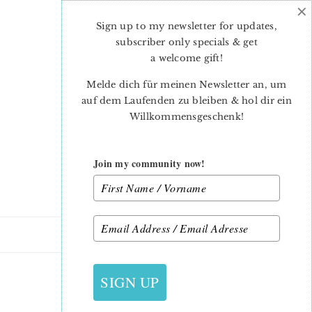
×
Skip
Skip
to
to
Sign up to my newsletter for updates,
main
primary
subscriber only specials & get
content
sidebar
a welcome gift
!
Melde dich für meinen Newsletter an, um
auf dem Laufenden zu bleiben & hol dir ein
Willkommensgeschenk!
Join my community now!
18. FEBRUAR 2021
SIGN UP
PINK-BUNNY-MICHELE