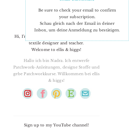
Be sure to check your email to confirm
your subscription.
Schau gleich nach der Email in deiner
Inbox, um deine Anmeldung zu bestätigen.
Hi, I’m Nadra. I’m a quilt pattern designer,
textile designer and teacher.
Welcome to ellis & higgs!
Hallo ich bin Nadra. Ich entwerfe
Patchwork-Anleitungen, designe Stoffe und
gebe Patchworkkurse. Willkommen bei ellis
& higgs!
Sign up to my YouTube channel!