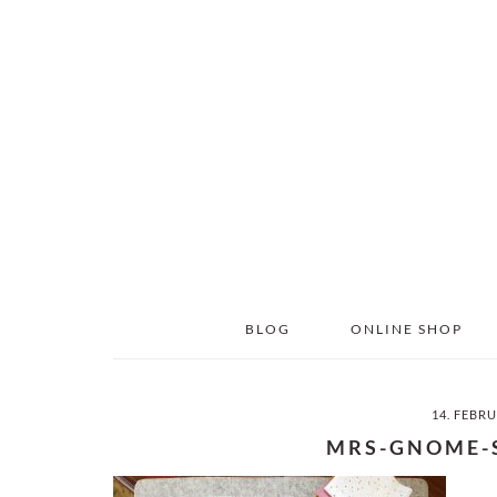
Skip
Skip
to
to
main
primary
content
sidebar
BLOG
ONLINE SHOP
14. FEBR
MRS-GNOME-