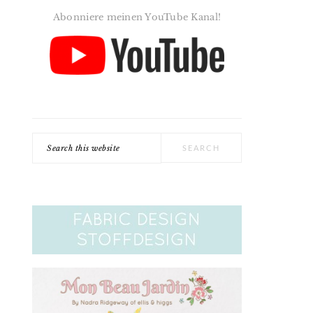
Abonniere meinen YouTube Kanal!
Search
this
website