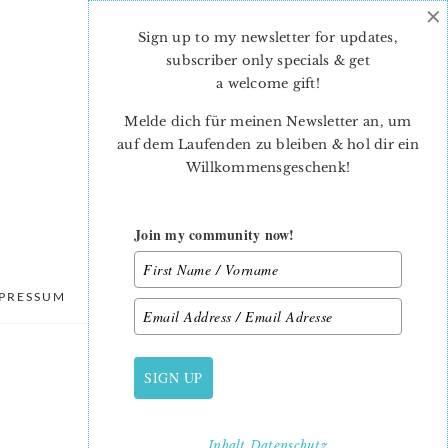
×
Sign up to my newsletter for updates,
subscriber only specials & get
a welcome gift
!
Melde dich für meinen Newsletter an, um
auf dem Laufenden zu bleiben & hol dir ein
Willkommensgeschenk!
Join my community now!
PRESSUM
DATENSCHUTZ
SIGN UP
PRIMARY
SIDEBAR
Inhalt
Datenschutz