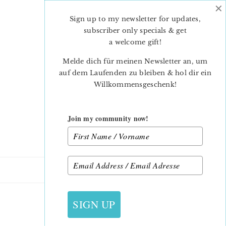
×
Skip
Skip
to
to
Sign up to my newsletter for updates,
main
primary
subscriber only specials & get
content
sidebar
a welcome gift
!
Melde dich für meinen Newsletter an, um
auf dem Laufenden zu bleiben & hol dir ein
Willkommensgeschenk!
Join my community now!
13. FEBRUAR 2021
SIGN UP
GNOME-ELAINA