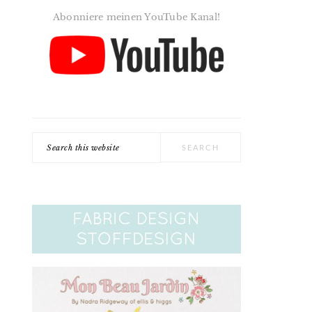
Abonniere meinen YouTube Kanal!
Search
this
website