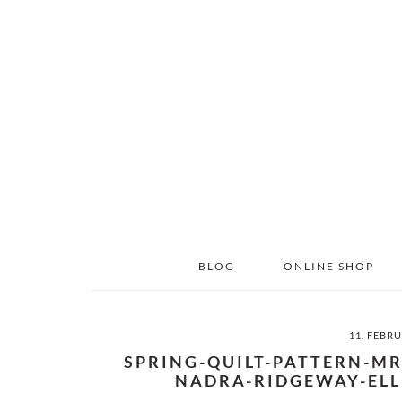
Skip
Skip
to
to
main
primary
content
sidebar
BLOG
ONLINE SHOP
11. FEBR
SPRING-QUILT-PATTERN-M
NADRA-RIDGEWAY-ELL