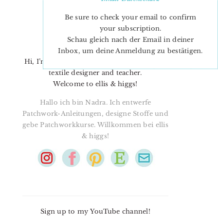
Be sure to check your email to confirm
your subscription.
Schau gleich nach der Email in deiner
Inbox, um deine Anmeldung zu bestätigen.
Hi, I’m Nadra. I’m a quilt pattern designer,
textile designer and teacher.
Welcome to ellis & higgs!
Hallo ich bin Nadra. Ich entwerfe
Patchwork-Anleitungen, designe Stoffe und
gebe Patchworkkurse. Willkommen bei ellis
& higgs!
Sign up to my YouTube channel!