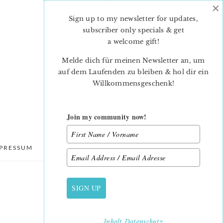
×
Sign up to my newsletter for updates,
subscriber only specials & get
a welcome gift
!
Melde dich für meinen Newsletter an, um
auf dem Laufenden zu bleiben & hol dir ein
Willkommensgeschenk!
Join my community now!
PRESSUM
DATENSCHUTZ
SIGN UP
PRIMARY
SIDEBAR
Inhalt
Datenschutz