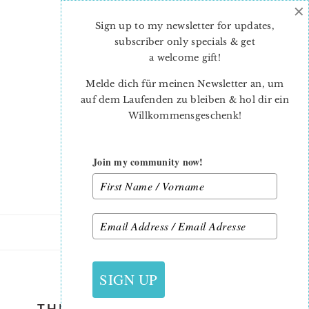
×
Skip
Skip
to
to
Sign up to my newsletter for updates,
main
primary
subscriber only specials & get
content
sidebar
a welcome gift
!
Melde dich für meinen Newsletter an, um
auf dem Laufenden zu bleiben & hol dir ein
Willkommensgeschenk!
Join my community now!
3. MÄRZ 2018
SIGN UP
THREE LITTLE FRIENDS BUNNY