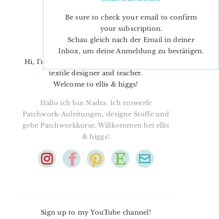
Be sure to check your email to confirm
your subscription.
Schau gleich nach der Email in deiner
Inbox, um deine Anmeldung zu bestätigen.
Hi, I’m Nadra. I’m a quilt pattern designer,
textile designer and teacher.
Welcome to ellis & higgs!
Hallo ich bin Nadra. Ich entwerfe
Patchwork-Anleitungen, designe Stoffe und
gebe Patchworkkurse. Willkommen bei ellis
& higgs!
Sign up to my YouTube channel!