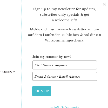
×
Sign up to my newsletter for updates,
subscriber only specials & get
a welcome gift
!
Melde dich für meinen Newsletter an, um
auf dem Laufenden zu bleiben & hol dir ein
Willkommensgeschenk!
Join my community now!
PRESSUM
DATENSCHUTZ
SIGN UP
PRIMARY
SIDEBAR
Inhalt
Datenschutz