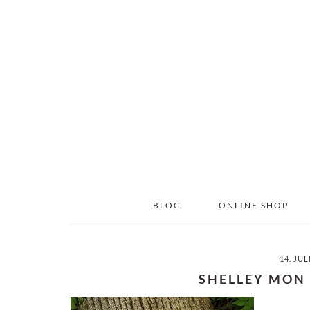
Skip
Skip
to
to
main
primary
content
sidebar
BLOG
ONLINE SHOP
14. JUL
SHELLEY MON