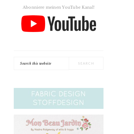
Abonniere meinen YouTube Kanal!
Search
this
website