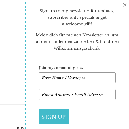
×
Skip
Skip
to
to
Sign up to my newsletter for updates,
main
primary
subscriber only specials & get
content
sidebar
a welcome gift
!
Melde dich für meinen Newsletter an, um
auf dem Laufenden zu bleiben & hol dir ein
Willkommensgeschenk!
Join my community now!
12. JULI 2018
SIGN UP
SPRING FLOWER QUILT BLOCK