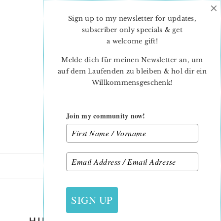
×
Skip
Skip
to
to
Sign up to my newsletter for updates,
main
primary
subscriber only specials & get
content
sidebar
a welcome gift
!
Melde dich für meinen Newsletter an, um
auf dem Laufenden zu bleiben & hol dir ein
Willkommensgeschenk!
Join my community now!
18. MÄRZ 2017
SIGN UP
HIPPITY HOPPITY MINI QUILT