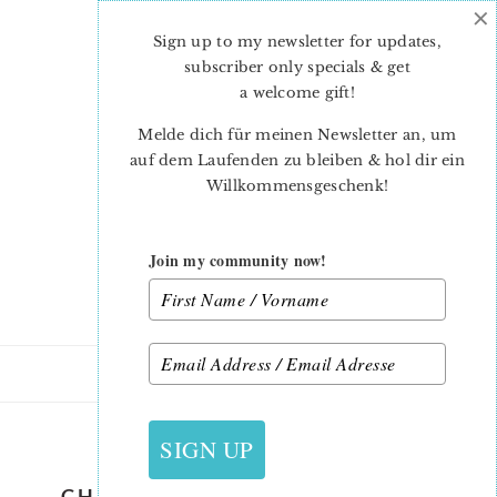
×
Skip
Skip
to
to
Sign up to my newsletter for updates,
main
primary
subscriber only specials & get
content
sidebar
a welcome gift
!
Melde dich für meinen Newsletter an, um
auf dem Laufenden zu bleiben & hol dir ein
Willkommensgeschenk!
Join my community now!
11. NOVEMBER 2016
SIGN UP
CHRISTMAS ORNAMENT QUILT