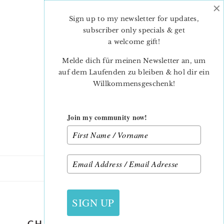
×
Skip
Skip
to
to
Sign up to my newsletter for updates,
main
primary
subscriber only specials & get
content
sidebar
a welcome gift
!
Melde dich für meinen Newsletter an, um
auf dem Laufenden zu bleiben & hol dir ein
Willkommensgeschenk!
Join my community now!
11. NOVEMBER 2016
SIGN UP
CHRISTMAS ORNAMENT QUILT