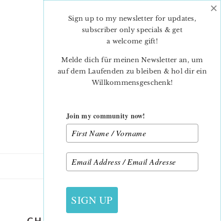
×
Skip
Skip
to
to
Sign up to my newsletter for updates,
main
primary
subscriber only specials & get
content
sidebar
a welcome gift
!
Melde dich für meinen Newsletter an, um
auf dem Laufenden zu bleiben & hol dir ein
Willkommensgeschenk!
Join my community now!
11. NOVEMBER 2016
SIGN UP
CHRISTMAS ORNAMENT QUILT