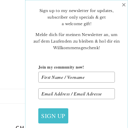
×
Skip
Skip
to
to
Sign up to my newsletter for updates,
main
primary
subscriber only specials & get
content
sidebar
a welcome gift
!
Melde dich für meinen Newsletter an, um
auf dem Laufenden zu bleiben & hol dir ein
Willkommensgeschenk!
Join my community now!
11. NOVEMBER 2016
SIGN UP
CHRISTMAS ORNAMENT QUILT