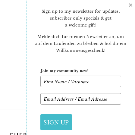
×
Skip
Skip
to
to
Sign up to my newsletter for updates,
main
primary
subscriber only specials & get
content
sidebar
a welcome gift
!
Melde dich für meinen Newsletter an, um
auf dem Laufenden zu bleiben & hol dir ein
Willkommensgeschenk!
Join my community now!
12. JULI 2018
SIGN UP
CHERRY QUILT BLOCK PATTERN BY