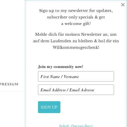
×
Sign up to my newsletter for updates,
subscriber only specials & get
a welcome gift
!
Melde dich für meinen Newsletter an, um
auf dem Laufenden zu bleiben & hol dir ein
Willkommensgeschenk!
Join my community now!
PRESSUM
DATENSCHUTZ
SIGN UP
PRIMARY
SIDEBAR
Inhalt
Datenschutz