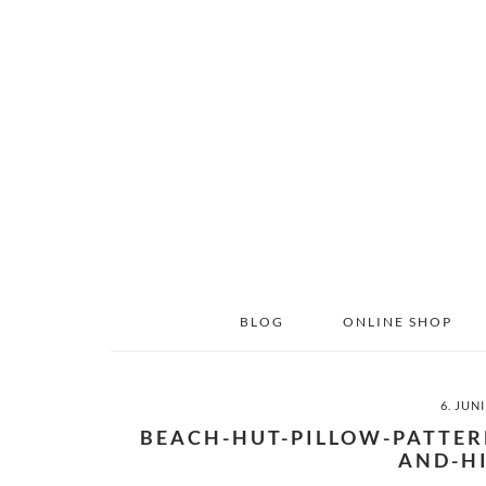
Skip
Skip
to
to
main
primary
content
sidebar
BLOG
ONLINE SHOP
6. JUNI
BEACH-HUT-PILLOW-PATTER
AND-H