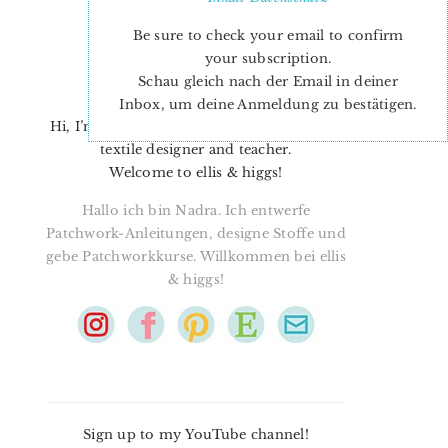
Be sure to check your email to confirm
your subscription.
Schau gleich nach der Email in deiner
Inbox, um deine Anmeldung zu bestätigen.
Hi, I’m Nadra. I’m a quilt pattern designer,
textile designer and teacher.
Welcome to ellis & higgs!
Hallo ich bin Nadra. Ich entwerfe
Patchwork-Anleitungen, designe Stoffe und
gebe Patchworkkurse. Willkommen bei ellis
& higgs!
Sign up to my YouTube channel!