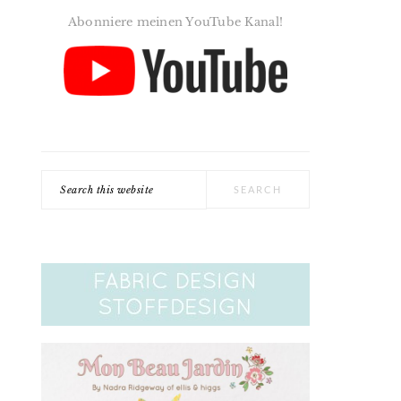
Abonniere meinen YouTube Kanal!
Search
this
website