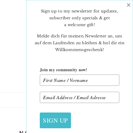
×
Skip
Skip
to
to
Sign up to my newsletter for updates,
main
primary
subscriber only specials & get
content
sidebar
a welcome gift
!
Melde dich für meinen Newsletter an, um
auf dem Laufenden zu bleiben & hol dir ein
Willkommensgeschenk!
Join my community now!
6. JUNI 2020
SIGN UP
NAUTICAL-QUILT-PATTERNS-