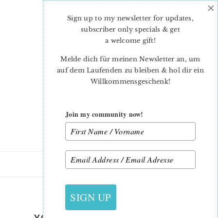
×
Skip
Skip
to
to
Sign up to my newsletter for updates,
main
primary
subscriber only specials & get
content
sidebar
a welcome gift
!
Melde dich für meinen Newsletter an, um
auf dem Laufenden zu bleiben & hol dir ein
Willkommensgeschenk!
Join my community now!
27. JANUAR 2020
SIGN UP
YOU-AND-ME-HEART-QUILT-