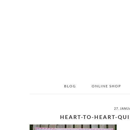
Skip
Skip
to
to
main
primary
content
sidebar
BLOG
ONLINE SHOP
27. JANU
HEART-TO-HEART-QU