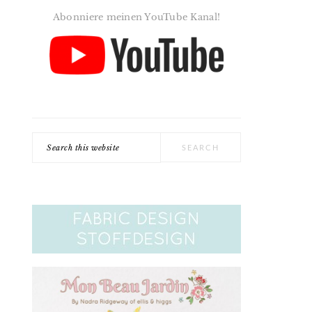
Abonniere meinen YouTube Kanal!
Search
this
website