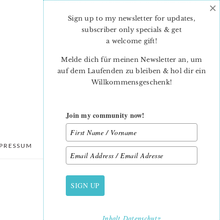
×
Sign up to my newsletter for updates,
subscriber only specials & get
a welcome gift
!
Melde dich für meinen Newsletter an, um
auf dem Laufenden zu bleiben & hol dir ein
Willkommensgeschenk!
Join my community now!
PRESSUM
DATENSCHUTZ
SIGN UP
PRIMARY
SIDEBAR
Inhalt
Datenschutz