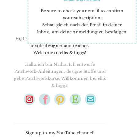
Be sure to check your email to confirm
your subscription.
Schau gleich nach der Email in deiner
Inbox, um deine Anmeldung zu bestätigen.
Hi, I’m Nadra. I’m a quilt pattern designer,
textile designer and teacher.
Welcome to ellis & higgs!
Hallo ich bin Nadra. Ich entwerfe
Patchwork-Anleitungen, designe Stoffe und
gebe Patchworkkurse. Willkommen bei ellis
& higgs!
Sign up to my YouTube channel!