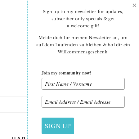
×
Skip
Skip
to
to
Sign up to my newsletter for updates,
main
primary
subscriber only specials & get
content
sidebar
a welcome gift
!
Melde dich für meinen Newsletter an, um
auf dem Laufenden zu bleiben & hol dir ein
Willkommensgeschenk!
Join my community now!
27. JANUAR 2020
SIGN UP
HARLEQUIN-HEART-QUILT-TARA-2