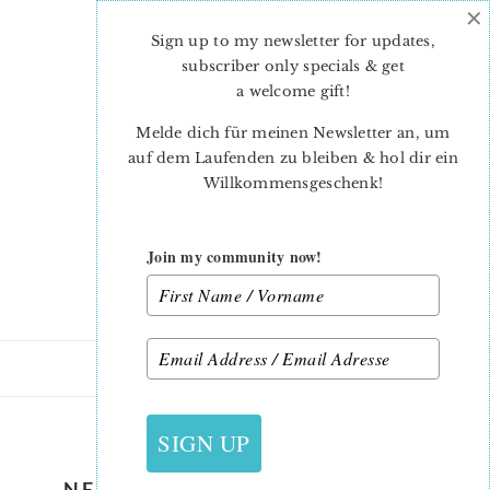
×
Skip
Skip
to
to
Sign up to my newsletter for updates,
main
primary
subscriber only specials & get
content
sidebar
a welcome gift
!
Melde dich für meinen Newsletter an, um
auf dem Laufenden zu bleiben & hol dir ein
Willkommensgeschenk!
Join my community now!
31. JANUAR 2020
SIGN UP
NEW HEART QUILT PATTERNS: